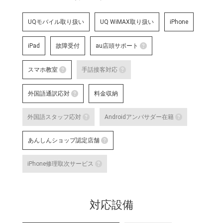
UQモバイル取り扱い
UQ WiMAX取り扱い
iPhone
iPad
故障受付
au店頭サポート
au店頭サポート
スマホ教室
手話接客対応
au店頭サポート定額
スマホ教室
手話接客対応
す。
外国語通訳応対
料金収納
詳細はこちら
スマートフォン・タブレット教室 を開催して
手話スタッフが在籍し、ケ
外国語通訳応対
明・修理などのアフターサ
外国語スタッフ応対
Androidアンバサダー在籍
いのある方のサポートが可
テレビ電話サービスで外国語通訳可能なス
詳細はこちら
外国語スタッフ応対
Andro
な店舗です。
あんしんショップ認定店舗
詳細はこちら
応対をご希望される場合は事前に店舗
Google
あんしんショップ認定店舗
対応言語：―
や、Andro
iPhone修理取次サービス
末に関す
「あんしんショップ」は携帯電話
iPhone修理取次サービス
プ」を、キャリアやブランドの垣
「あんしんショップ認定協議会」
iPhoneの修理受付が可能な店舗で
詳細はこちら
対応設備
詳細はこちら