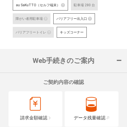
au SaKuTTO（セルフ端末）
駐車場 280 台
au SaKuTTO（セルフ端末）
障がい者用駐車場
バリアフリー出入口
お客さまご自身でお手続き可能
障がい者用駐車場
る店舗です。
バリアフリー出
バリアフリートイレ
キッズコーナー
対応可能なお手続きなど詳細は
障がい者用の駐車スペースをご用意して
車いすでも安心
バリアフリートイレ
ロープをご用意
詳細はこちら
詳細はこちら
便座や洗面台に手すりを設置し、車い
置している店舗です。
Web手続きのご案内
詳細はこちら
ご契約内容の確認
請求金額確認
データ残量確認