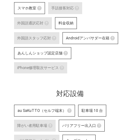
au店頭サポート
スマホ教室
手話接客対応
au店頭サポート定額
スマホ教室
手話接客対応
す。
外国語通訳応対
料金収納
詳細はこちら
スマートフォン・タブレット教室 を開催して
手話スタッフが在籍し、ケ
外国語通訳応対
明・修理などのアフターサ
外国語スタッフ応対
Androidアンバサダー在籍
いのある方のサポートが可
テレビ電話サービスで外国語通訳可能なス
詳細はこちら
な店舗です。
外国語スタッフ応対
Andro
あんしんショップ認定店舗
詳細はこちら
応対をご希望される場合は事前に店舗
Google
対応言語：―
あんしんショップ認定店舗
や、Andro
iPhone修理取次サービス
末に関す
「あんしんショップ」は携帯電話
iPhone修理取次サービス
プ」を、キャリアやブランドの垣
「あんしんショップ認定協議会」
iPhoneの修理受付が可能な店舗で
詳細はこちら
対応設備
詳細はこちら
au SaKuTTO（セルフ端末）
駐車場 10 台
au SaKuTTO（セルフ端末）
障がい者用駐車場
バリアフリー出入口
お客さまご自身でお手続き可能
障がい者用駐車場
る店舗です。
バリアフリー出