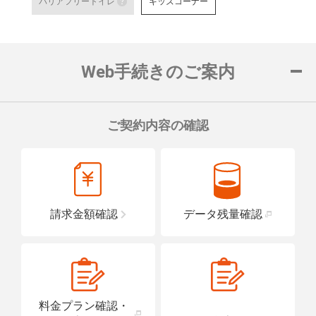
バリアフリートイレ
キッズコーナー
対応可能なお手続きなど詳細は
障がい者用の駐車スペースをご用意して
車いすでも安心
バリアフリートイレ
ロープをご用意
詳細はこちら
詳細はこちら
便座や洗面台に手すりを設置し、車い
置している店舗です。
Web手続きのご案内
詳細はこちら
ご契約内容の確認
請求金額確認
データ残量確認
料金プラン確認・