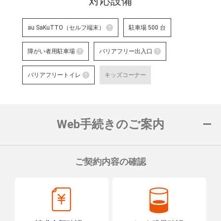
対応設備
詳細はこちら
au SaKuTTO（セルフ端末）
駐車場 500 台
au SaKuTTO（セルフ端末）
障がい者用駐車場
バリアフリー出入口
お客さまご自身でお手続き可能
障がい者用駐車場
る店舗です。
バリアフリー出
バリアフリートイレ
キッズコーナー
対応可能なお手続きなど詳細は
障がい者用の駐車スペースをご用意して
車いすでも安心
バリアフリートイレ
ロープをご用意
詳細はこちら
詳細はこちら
便座や洗面台に手すりを設置し、車い
置している店舗です。
Web手続きのご案内
詳細はこちら
ご契約内容の確認