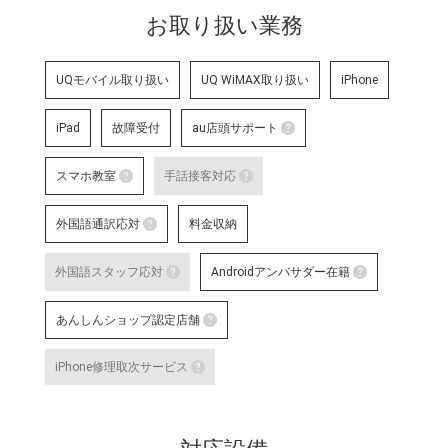
お取り扱い業務
UQモバイル取り扱い
UQ WiMAX取り扱い
iPhone
iPad
故障受付
au店頭サポート
au店頭サポート
スマホ教室
手話接客対応
au店頭サポート定額
スマホ教室
手話接客対応
す。
外国語通訳応対
料金収納
詳細はこちら
スマートフォン・タブレット教室 を開催して
手話スタッフが在籍し、ケ
外国語通訳応対
明・修理などのアフターサ
外国語スタッフ応対
Androidアンバサダー在籍
いのある方のサポートが可
テレビ電話サービスで外国語通訳可能なス
詳細はこちら
な店舗です。
外国語スタッフ応対
Andro
あんしんショップ認定店舗
詳細はこちら
応対をご希望される場合は事前に店舗
Google
対応言語：―
あんしんショップ認定店舗
や、Andro
iPhone修理取次サービス
末に関す
「あんしんショップ」は携帯電話
iPhone修理取次サービス
プ」を、キャリアやブランドの垣
「あんしんショップ認定協議会」
iPhoneの修理受付が可能な店舗で
詳細はこちら