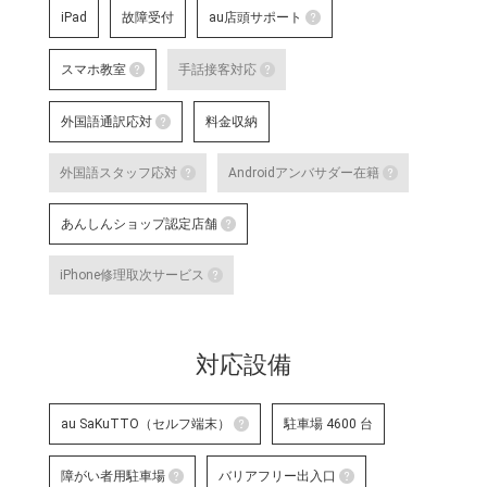
iPad
故障受付
au店頭サポート
au店頭サポート
スマホ教室
手話接客対応
au店頭サポート定額
スマホ教室
手話接客対応
す。
外国語通訳応対
料金収納
詳細はこちら
スマートフォン・タブレット教室 を開催して
手話スタッフが在籍し、ケ
外国語通訳応対
明・修理などのアフターサ
外国語スタッフ応対
Androidアンバサダー在籍
いのある方のサポートが可
テレビ電話サービスで外国語通訳可能なス
詳細はこちら
外国語スタッフ応対
Andro
な店舗です。
あんしんショップ認定店舗
詳細はこちら
応対をご希望される場合は事前に店舗
Google
あんしんショップ認定店舗
対応言語：―
や、Andro
iPhone修理取次サービス
末に関す
「あんしんショップ」は携帯電話
iPhone修理取次サービス
プ」を、キャリアやブランドの垣
「あんしんショップ認定協議会」
iPhoneの修理受付が可能な店舗で
詳細はこちら
対応設備
詳細はこちら
au SaKuTTO（セルフ端末）
駐車場 4600 台
au SaKuTTO（セルフ端末）
障がい者用駐車場
バリアフリー出入口