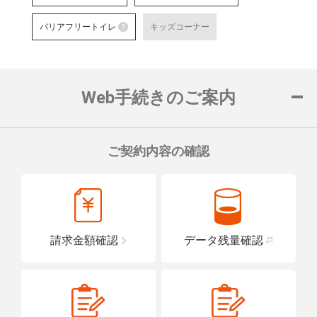
お客さまご自身でお手続き可能
障がい者用駐車場
る店舗です。
バリアフリー出
バリアフリートイレ
キッズコーナー
対応可能なお手続きなど詳細は
障がい者用の駐車スペースをご用意して
車いすでも安心
バリアフリートイレ
ロープをご用意
詳細はこちら
詳細はこちら
便座や洗面台に手すりを設置し、車い
置している店舗です。
Web手続きのご案内
詳細はこちら
ご契約内容の確認
請求金額確認
データ残量確認