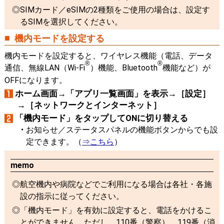
SIMカード／eSIMの2種類をご使用の場合は、設定す
るSIMを選択してください。
機内モードを設定する
機内モードを設定すると、ワイヤレス機能（電話、データ
®
®
通信、無線LAN（Wi-Fi
）機能、Bluetooth
機能など）が
OFFになります。
ホーム画面→「アプリ一覧画面」を表示→［設定］
→［ネットワークとインターネット］
「機内モード」をタップしてONに切り替える
お知らせ／ステータスパネルの機能ボタンからでも設
定できます。（
⇒こちら
）
memo
航空機内や病院などでご利用になる場合は各社・各施
設の指示に従ってください。
「機内モード」を有効に設定すると、電話をかけるこ
とができません。ただし、110番（警察）、119番（消