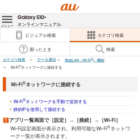
オンラインマニュアル
メニュー
ビジュアル検索
カテゴリ検索
困ったとき
検索
®
カテゴリ検索
データ通信
無線LAN（Wi-Fi
）機能
®
Wi-Fi
ネットワークに接続する
®
Wi-Fi
ネットワークに接続する
®
Wi-Fi
ネットワークを手動で追加する
静的IPを使用して接続する
アプリ一覧画面で［設定］→［接続］→［Wi-Fi］
®
Wi-Fi設定画面が表示され、利用可能なWi-Fi
ネットワ
ーク一覧が表示されます。