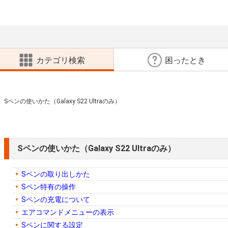
カテゴリ検索
困ったとき
Sペンの使いかた（Galaxy S22 Ultraのみ）
Sペンの使いかた（Galaxy S22 Ultraのみ）
Sペンの取り出しかた
Sペン特有の操作
Sペンの充電について
エアコマンドメニューの表示
Sペンに関する設定