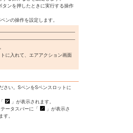
ボタンを押したときに実行する操作
Sペンの操作を設定します。
。
ットに入れて、エアアクション画面
ださい。SペンをSペンスロットに
に「
」が表示されます。
ステータスバーに「
」が表示さ
ます。