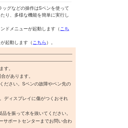
ラッグなどの操作はSペンを使って
いたり、多様な機能を簡単に実行し
マンドメニューが起動します（
こち
モが起動します（
こちら
）。
ます。
場合があります。
ください。Sペンの故障やペン先の
い。ディスプレイに傷がつくおそれ
製品を振って水を抜いてください。
タマーサポートセンターまでお問い合わ