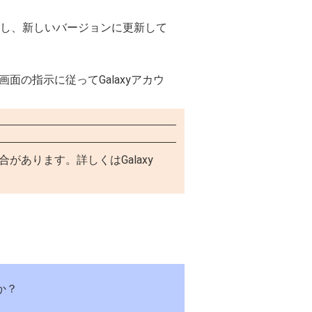
作し、新しいバージョンに更新して
画面の指示に従ってGalaxyアカウ
場合があります。詳しくはGalaxy
か？
。