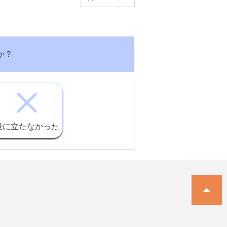
か？
。
役に立たなかった