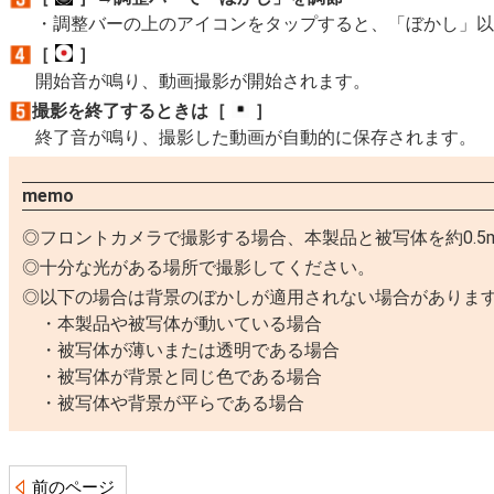
調整バーの上のアイコンをタップすると、「ぼかし」
［
］
開始音が鳴り、動画撮影が開始されます。
撮影を終了するときは［
］
終了音が鳴り、撮影した動画が自動的に保存されます。
memo
フロントカメラで撮影する場合、本製品と被写体を約0.5m
十分な光がある場所で撮影してください。
以下の場合は背景のぼかしが適用されない場合がありま
本製品や被写体が動いている場合
被写体が薄いまたは透明である場合
被写体が背景と同じ色である場合
被写体や背景が平らである場合
前のページ