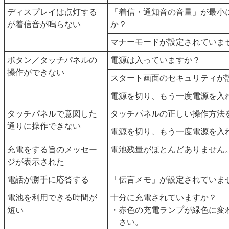
ディスプレイは点灯する
「着信・通知音の音量」が最小
が着信音が鳴らない
か？
マナーモードが設定されていま
ボタン／タッチパネルの
電源は入っていますか？
操作ができない
スタート画面のセキュリティが
電源を切り、もう一度電源を入
タッチパネルで意図した
タッチパネルの正しい操作方法
通りに操作できない
電源を切り、もう一度電源を入
充電をする旨のメッセー
電池残量がほとんどありません
ジが表示された
電話が勝手に応答する
「伝言メモ」が設定されていま
電池を利用できる時間が
十分に充電されていますか？
短い
赤色の充電ランプが緑色に変
さい。