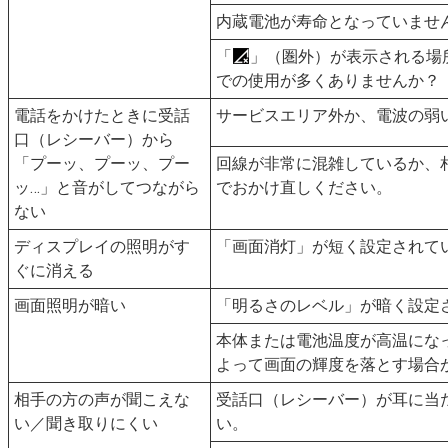
内蔵電池が寿命となっていませ
「
」（圏外）が表示される場
での使用が多くありませんか？
電話をかけたときに受話
サービスエリア外か、電波の弱
口（レシーバー）から
「プーッ、プーッ、プー
回線が非常に混雑しているか、
ッ…」と音がしてつながら
でおかけ直しください。
ない
ディスプレイの照明がす
「画面消灯」が短く設定されて
ぐに消える
画面照明が暗い
「明るさのレベル」が暗く設定
本体または電池温度が高温にな
よって画面の輝度を落とす場合
相手の方の声が聞こえな
受話口（レシーバー）が耳に当
い／聞き取りにくい
い。