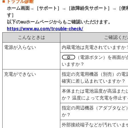
トラブル診断
ホーム画面→［サポート］→［故障紛失サポート］→［便
す］
以下のauホームページからもご確認いただけます。
https://www.au.com/trouble-check/
こんなときは
ご確認くだ
電源が入らない
内蔵電池は充電されていますか
（電源ボタン）を画面が
いますか？
充電ができない
指定の充電用機器（別売）の電
確実に差し込まれていますか？
本体または電池温度が高温また
か？ 温度によって充電を停止
指定の周辺機器（アダプタなど
か？
外部接続端子などが汚れていま