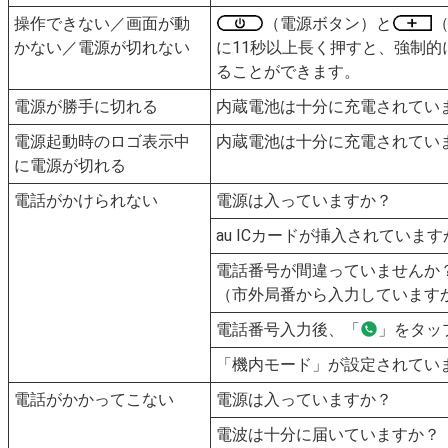
操作できない／画面が動
（電源ボタン）と
かない／電源が切れない
に11秒以上長く押すと、強制
ることができます。
電源が勝手に切れる
内蔵電池は十分に充電されてい
電源起動時のロゴ表示中
内蔵電池は十分に充電されてい
に電源が切れる
電話がかけられない
電源は入っていますか？
au ICカードが挿入されていま
電話番号が間違っていませんか
（市外局番から入力しています
電話番号入力後、「
」をタッ
「機内モード」が設定されてい
電話がかかってこない
電源は入っていますか？
電波は十分に届いていますか？