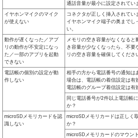
通話音量が最小に設定されてい
イヤホンマイクのマイク
コネクタが正しく挿入されてい
が使えない
イヤホンマイク端子の奥までし
い。
動作が遅くなった／アプ
メモリの空き容量がなくなると
リの動作が不安定になっ
き容量が少なくなったら、不要
た／一部のアプリを起動
リの空き容量を確保してくださ
できない
電話帳の個別の設定が動
相手の方から電話番号の通知は
作しない
場合は、電話帳の着信設定は有
電話帳のグループ着信設定は有
同じ電話番号が2件以上電話帳
か？
microSDメモリカードを認
microSDメモリカードは正し
識しない
か？
microSDメモリカードのマウ