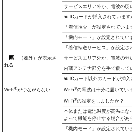
サービスエリア外か、電波の弱
au ICカードが挿入されていま
「着信拒否」が設定されていま
「機内モード」が設定されてい
「着信転送サービス」が設定さ
「
」（圏外）が表示さ
サービスエリア外か、電波の弱
れる
内蔵アンテナ部分を手で覆って
au ICカード以外のカードが挿
®
®
Wi-Fi
がつながらない
Wi-Fi
の電波は十分に届いてい
®
Wi-Fi
の設定をしましたか？
本体または電池温度が高温にな
よって機能を停止する場合があ
「機内モード」が設定されて