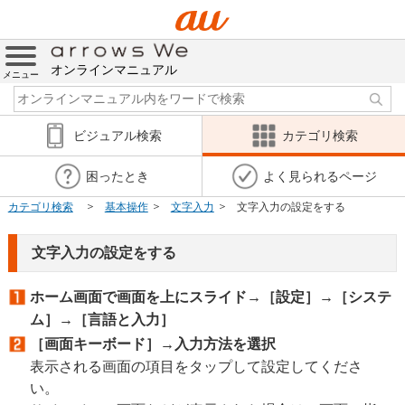
オンラインマニュアル
メニュー
ビジュアル検索
カテゴリ検索
困ったとき
よく見られるページ
カテゴリ検索
基本操作
文字入力
文字入力の設定をする
文字入力の設定をする
ホーム画面で画面を上にスライド→［設定］→［システ
ム］→［言語と入力］
［画面キーボード］→入力方法を選択
表示される画面の項目をタップして設定してくださ
い。