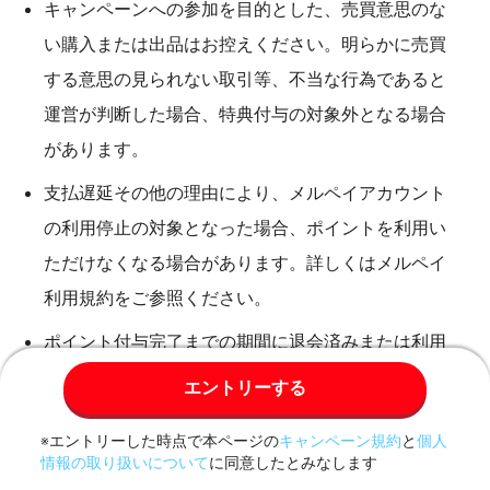
キャンペーンへの参加を目的とした、売買意思のな
い購入または出品はお控えください。明らかに売買
する意思の見られない取引等、不当な行為であると
運営が判断した場合、特典付与の対象外となる場合
があります。
支払遅延その他の理由により、メルペイアカウント
の利用停止の対象となった場合、ポイントを利用い
ただけなくなる場合があります。詳しくはメルペイ
利用規約をご参照ください。
ポイント付与完了までの期間に退会済みまたは利用
制限となったお客さまは特典付与の対象外となる場
エントリーする
合があります。
※エントリーした時点で本ページの
キャンペーン規約
と
個人
メルカリでは各団体・公的機関と連携し、不正入手
情報の取り扱いについて
に同意したとみなします