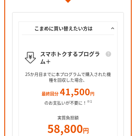
こまめに買い替えたい方は
スマホトクするプログラ
ム＋
スマホト
25カ月目
25か月目までに本プログラムで購入された機
となるオ
種を回収した場合、
41,500
最終回分
円
※1
のお支払いが不要に！
実質負担額
58,800
円