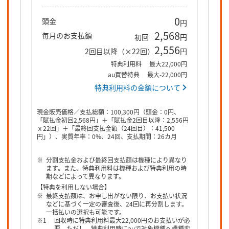
0
頭金
円
2,568
毎月のお支払額
初回
円
2,556
2回目以降（×22回）
円
特典利用料
最大22,000円
au買替特典
最大-22,000円
特典利用料の金額について
現金販売価格／支払総額：100,300円（頭金：0円、
「賦払金初回2,568円」＋「賦払金2回目以降：2,556円
ｘ22回」＋「最終回支払金額（24回目）：41,500
円」）、実質年率：0%、24回、支払期間：26カ月
分割支払金および最終回支払額は機種により異なり
ます。また、特典利用料は機種および特典利用の時
期などによって異なります。
【特典を利用しない場合】
最終支払額は、お申し出がない限り、お支払い状況
などに基づく一定の審査後、24回に再分割します。
一括払いの選択も可能です。
回収時に特典利用料最大22,000円のお支払いが必
要。ただし、特典利用時にauで対象機種へ機種変