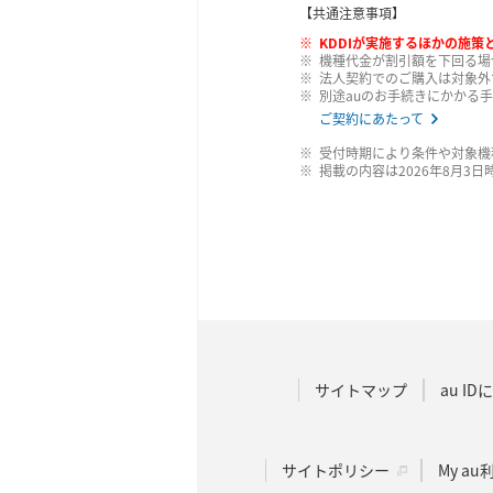
【共通注意事項】
KDDIが実施するほかの施
機種代金が割引額を下回る場
法人契約でのご購入は対象外
別途auのお手続きにかかる
ご契約にあたって
受付時期により条件や対象機
掲載の内容は2026年8月3
サイトマップ
au I
サイトポリシー
My a