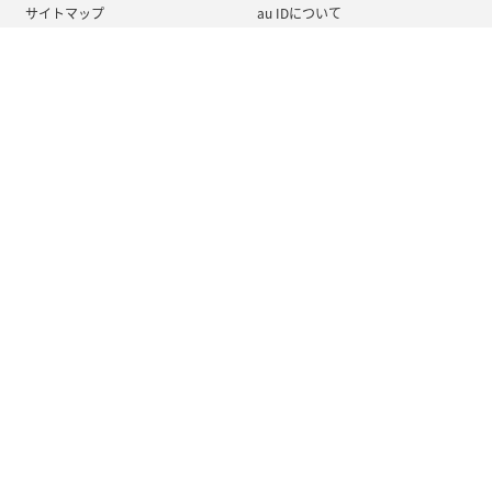
サイトマップ
au IDについて
au ブランドについて
KDDIブランドについて
サステナビリティ
法人のお客さま
企業情報
KDDIサイトマップ
サイトポリシー
My au利用規約
プライバシーポリシー
プライバシーポータル
セキュリティポータル
ソーシャルメディアポリシー
動作環境・Cookie情報の利用について
ウェブアクセシビリティの取り組み