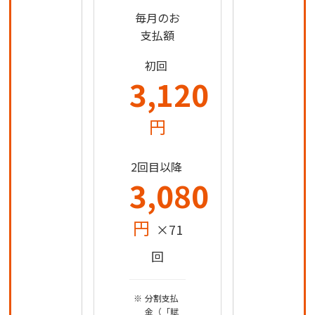
毎月のお
支払額
初回
3,120
円
2回目以降
3,080
円
×71
回
分割支払
金（「賦