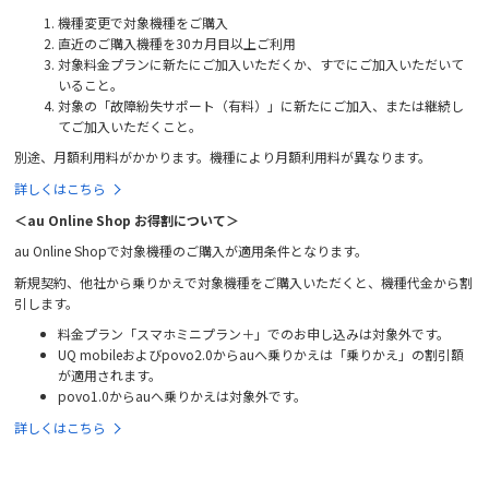
機種変更で対象機種をご購入
直近のご購入機種を30カ月目以上ご利用
対象料金プランに新たにご加入いただくか、すでにご加入いただいて
いること。
対象の「故障紛失サポート（有料）」に新たにご加入、または継続し
てご加入いただくこと。
別途、月額利用料がかかります。機種により月額利用料が異なります。
詳しくはこちら
＜au Online Shop お得割について＞
au Online Shopで対象機種のご購入が適用条件となります。
新規契約、他社から乗りかえで対象機種をご購入いただくと、機種代金から割
引します。
料金プラン「スマホミニプラン＋」でのお申し込みは対象外です。
UQ mobileおよびpovo2.0からauへ乗りかえは「乗りかえ」の割引額
が適用されます。
povo1.0からauへ乗りかえは対象外です。
詳しくはこちら