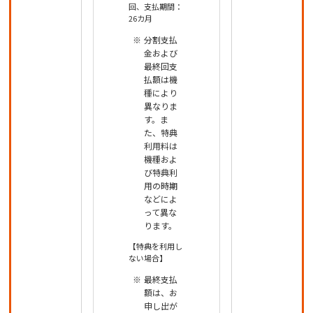
回、支払期間：
26カ月
分割支払
金および
最終回支
払額は機
種により
異なりま
す。ま
た、特典
利用料は
機種およ
び特典利
用の時期
などによ
って異な
ります。
【特典を利用し
ない場合】
最終支払
額は、お
申し出が