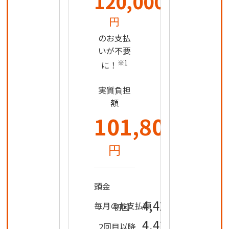
120,000
円
のお支払
いが不要
※1
に！
実質負担
額
101,800
円
0
頭金
円
4,428
毎月のお支払額
初回
円
4,426
2回目以降
円