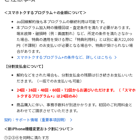
＜スマホトクするプログラム＋の金額について＞
au回線解約後も本プログラムの継続利用は可能です。
本プログラム加入時の機種回収・査定条件を満たす必要があります。
端末故障・破損時（例：画面割れ）など、所定の条件を満たさなかっ
た場合、特典の適用を受ける際に「特典利用料」とは別に最大22,000
円（不課税）のお支払いが必要となる場合や、特典が受けられない場
合があります。
スマホトクするプログラム+の条件など、詳しくはこちら
【分割支払金について】
解約などをされた場合も、分割支払金の残額は引き続きお支払いいた
だきます。（一括でのお支払いも可能）
24回・36回・48回・60回・72回からお選びいただけます。（「スマホ
トクするプログラム+」は24回のみ）
商品購入に伴い、事務手数料が別途かかります。初回のご利用料金と
あわせてご請求させていただきます。
契約：サポート情報（重要事項説明）
＜新iPhone機種変更おトク割について＞
①②③④を同時に満たす方