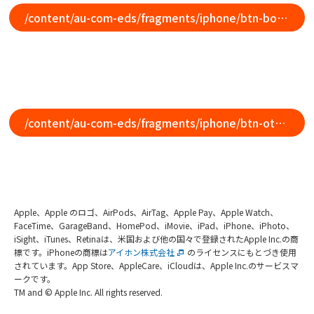
/content/au-com-eds/fragments/iphone/btn-bottom-nav
/content/au-com-eds/fragments/iphone/btn-other-model
Apple、Apple のロゴ、AirPods、AirTag、Apple Pay、Apple Watch、
FaceTime、GarageBand、HomePod、iMovie、iPad、iPhone、iPhoto、
iSight、iTunes、Retinaは、米国および他の国々で登録されたApple Inc.の商
標です。iPhoneの商標は
アイホン株式会社
のライセンスにもとづき使用
されています。App Store、AppleCare、iCloudは、Apple Inc.のサービスマ
ークです。
TM and © Apple Inc. All rights reserved.