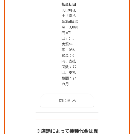
払金初回
3,120円」
＋「賦払
金2回目以
降：3,080
円 x71
回」）、
実質年
率：0%、
頭金：0
円、支払
回数：72
回、支払
期間：74
カ月
閉じる
※店舗によって機種代金は異