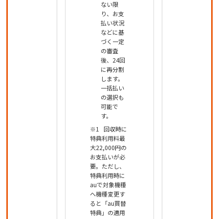
ない限
り、お支
払い状況
などに基
づく一定
の審査
後、24回
に再分割
します。
一括払い
の選択も
可能で
す。
回収時に
特典利用料最
大22,000円の
お支払いが必
要。ただし、
特典利用時に
auで対象機種
へ機種変更す
ると「au買替
特典」の適用