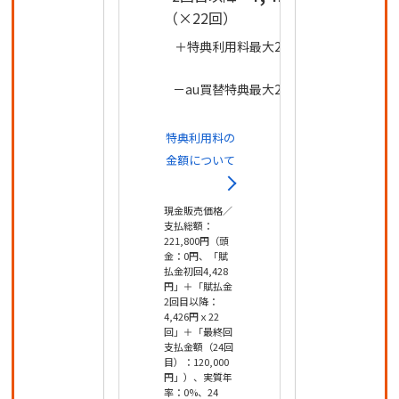
（×22回）
＋特典利用料最大22,000
円
－au買替特典最大22,000
円
特典利用料の
金額について
現金販売価格／
支払総額：
221,800円（頭
金：0円、「賦
払金初回4,428
円」＋「賦払金
2回目以降：
4,426円ｘ22
回」＋「最終回
支払金額（24回
目）：120,000
円」）、実質年
率：0%、24