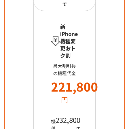
で
新
iPhone
機種変
更おト
ク割
最大割引後
の機種代金
221,800
円
232,800
機
種
円