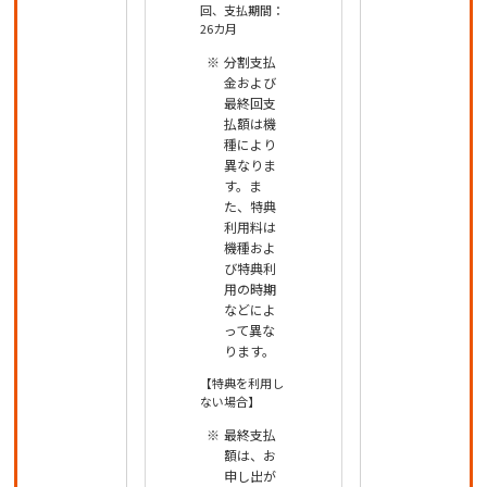
回、支払期間：
26カ月
分割支払
金および
最終回支
払額は機
種により
異なりま
す。ま
た、特典
利用料は
機種およ
び特典利
用の時期
などによ
って異な
ります。
【特典を利用し
ない場合】
最終支払
額は、お
申し出が