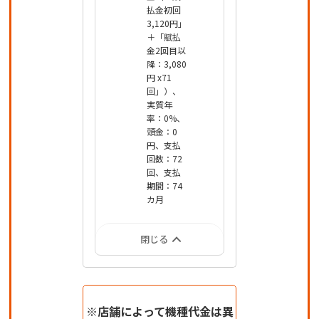
払金初回
3,120円」
＋「賦払
金2回目以
降：3,080
円 x71
回」）、
実質年
率：0%、
頭金：0
円、支払
回数：72
回、支払
期間：74
カ月
閉じる
※店舗によって機種代金は異