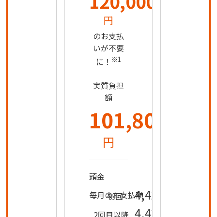
120,000
円
のお支払
いが不要
※1
に！
実質負担
額
101,800
円
0
頭金
円
4,428
毎月のお支払額
初回
円
4,426
2回目以降
円