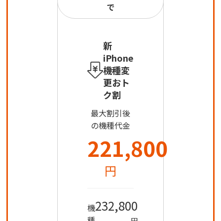
で
新
iPhone
機種変
更おト
ク割
最大割引後
の機種代金
221,800
円
232,800
機
種
円