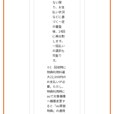
ない限
り、お支
払い状況
などに基
づく一定
の審査
後、24回
に再分割
します。
一括払い
の選択も
可能で
す。
回収時に
特典利用料最
大22,000円の
お支払いが必
要。ただし、
特典利用時に
auで対象機種
へ機種変更す
ると「au買替
特典」の適用