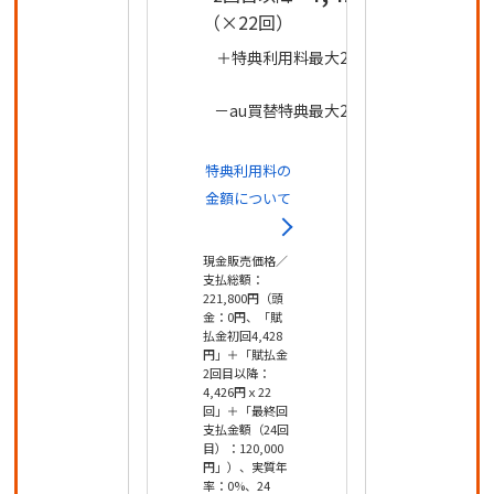
（×22回）
＋特典利用料最大22,000
円
－au買替特典最大22,000
円
特典利用料の
金額について
現金販売価格／
支払総額：
221,800円（頭
金：0円、「賦
払金初回4,428
円」＋「賦払金
2回目以降：
4,426円ｘ22
回」＋「最終回
支払金額（24回
目）：120,000
円」）、実質年
率：0%、24