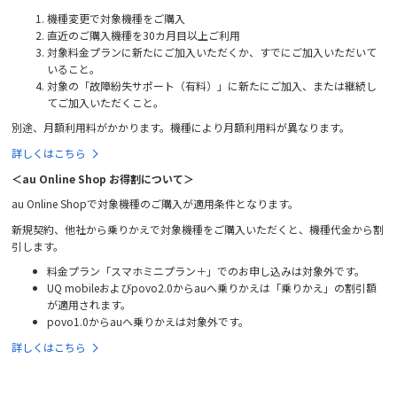
機種変更で対象機種をご購入
直近のご購入機種を30カ月目以上ご利用
対象料金プランに新たにご加入いただくか、すでにご加入いただいて
いること。
対象の「故障紛失サポート（有料）」に新たにご加入、または継続し
てご加入いただくこと。
別途、月額利用料がかかります。機種により月額利用料が異なります。
詳しくはこちら
＜au Online Shop お得割について＞
au Online Shopで対象機種のご購入が適用条件となります。
新規契約、他社から乗りかえで対象機種をご購入いただくと、機種代金から割
引します。
料金プラン「スマホミニプラン＋」でのお申し込みは対象外です。
UQ mobileおよびpovo2.0からauへ乗りかえは「乗りかえ」の割引額
が適用されます。
povo1.0からauへ乗りかえは対象外です。
詳しくはこちら