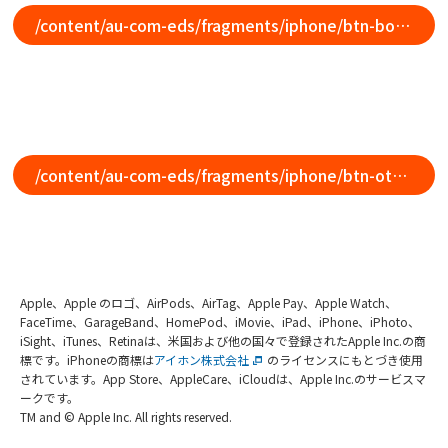
/content/au-com-eds/fragments/iphone/btn-bottom-nav
/content/au-com-eds/fragments/iphone/btn-other-model
Apple、Apple のロゴ、AirPods、AirTag、Apple Pay、Apple Watch、
FaceTime、GarageBand、HomePod、iMovie、iPad、iPhone、iPhoto、
iSight、iTunes、Retinaは、米国および他の国々で登録されたApple Inc.の商
標です。iPhoneの商標は
アイホン株式会社
のライセンスにもとづき使用
されています。App Store、AppleCare、iCloudは、Apple Inc.のサービスマ
ークです。
TM and © Apple Inc. All rights reserved.