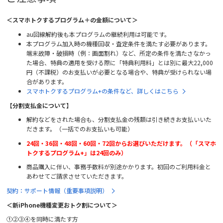
＜スマホトクするプログラム＋の金額について＞
au回線解約後も本プログラムの継続利用は可能です。
本プログラム加入時の機種回収・査定条件を満たす必要があります。
端末故障・破損時（例：画面割れ）など、所定の条件を満たさなかっ
た場合、特典の適用を受ける際に「特典利用料」とは別に最大22,000
円（不課税）のお支払いが必要となる場合や、特典が受けられない場
合があります。
スマホトクするプログラム+の条件など、詳しくはこちら
【分割支払金について】
解約などをされた場合も、分割支払金の残額は引き続きお支払いいた
だきます。（一括でのお支払いも可能）
24回・36回・48回・60回・72回からお選びいただけます。（「スマホ
トクするプログラム+」は24回のみ）
商品購入に伴い、事務手数料が別途かかります。初回のご利用料金と
あわせてご請求させていただきます。
契約：サポート情報（重要事項説明）
＜新iPhone機種変更おトク割について＞
①②③④を同時に満たす方