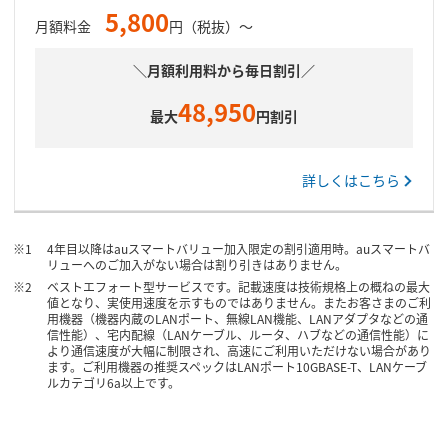
5,800
月額料金
円（税抜）～
＼月額利用料から毎日割引／
48,950
最大
円割引
詳しくはこちら
4年目以降はauスマートバリュー加入限定の割引適用時。auスマートバ
リューへのご加入がない場合は割り引きはありません。
ベストエフォート型サービスです。記載速度は技術規格上の概ねの最大
値となり、実使用速度を示すものではありません。またお客さまのご利
用機器（機器内蔵のLANポート、無線LAN機能、LANアダプタなどの通
信性能）、宅内配線（LANケーブル、ルータ、ハブなどの通信性能）に
より通信速度が大幅に制限され、高速にご利用いただけない場合があり
ます。ご利用機器の推奨スペックはLANポート10GBASE-T、LANケーブ
ルカテゴリ6a以上です。