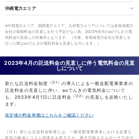
沖縄電力エリア
※中部電力エリア、関西電力エリア、九州電力エリアについては各地域電力
会社の規制料金の見直しを行う予定がない為、2023年6月のauでんきの電
気料金の見直しの対象外となります。（今後、各地域電力会社が見直しを
行った際はauでんきの電気料金も見直しを行います。）
2023年4月の託送料金の見直しに伴う電気料金の見直
しについて
（注1）
新たな託送料金制度
の導入による一般送配電事業者の
託送料金の見直しに伴い、auでんきの電気料金について
（注2）
も、2023年4月1日に託送料金
の見直しを反映いたし
ます。
改定後の料金単価はこちらをご確認ください
（注1）新たな託送料金制度とは、一般送配電事業者における必要な
投資の確保とコスト効率化を両立させ、再生可能エネルギー主力化や