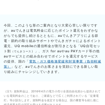
今回、このような形のご案内となり大変心苦しい限りです
が、auでんきは電気料金に応じたポイント還元をわずかな
がらでも提供し続けるとともに、auでんきアプリによる節
電・節約の取り組みサポートやでんきガチャによるポイント
還元、UQ mobileの通信料金が割引きとなる「UQ自宅セッ
ト割
）」、ガス for auやau PAYカード等の他
（でんきコース
auサービスとの組み合わせでポイントを還元するサービス
の提供、国の「
電気・ガス価格激変緩和対策事業（負担軽減
策）
」など、auでんきのお客さまを笑顔にできる新しい取
り組みにチャレンジしていきます。
（注1）規制料金は、2016年4月の電力小売り全面自由化前から提供されて
いる電気料金のことであり、ご家庭などで広くご利用されている「従量電
灯」等が該当します。規制料金を改定する場合は、国の審査等を経た後に
経済産業大臣の認可を受ける必要があります。