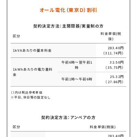
オール電化（東京Ｄ）割引
契約決定方法：主開閉器/実量制の方
料金単価(税
区分
抜)
283.40円
1kVAあたりの基本料金
（311.74円）
午前6時～翌午前1
32.50円
時
（35.75円）
1kWhあたりの電力量料
金
25.32円
午前1時～午前6時
（27.86円）
（）内は税込参考単価
※平日、休日等の設定なし
契約決定方法：アンペアの方
区分
料金単価(税抜)
283.40円