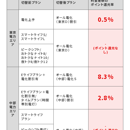
料金差額の
切替前
プラン
切替後
プラン
ポイント還元率
オール電化
0.5%
電化上手
（東京Ｄ）割引
東京
スマートライフＳ/
電力
スマートライフＬ
エリ
-
ア
オール電化
(ポイント還元な
ピークシフト/
（東京Ｄ）
し)
おトクなナイト8/
おトクなナイト10/
夜トク8/夜トク12
Eライフプラン＋
オール電化
8.3%
電化割引有
（中部）電化５
Eライフプラン＋電
化割引無/
オール電化
2.8%
タイムプラン（時間
（中部）割引
中部
帯別電灯）
電力
エリ
スマートライフ
ア
プラン
-
ピークシフト電灯/