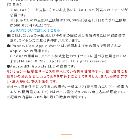
【注意点】
※au PAY（コード支払い）でのお支払いにはau PAY 残高へのチャージが
必要です。
※1回あたりのお支払い上限額は300,000円（税込）、1日あたりの上限額
は500,000円（税込）です。
au PAYについて詳しくはこちら
●iOSは、Ciscoの米国およびその他の国における商標または登録商標で
あり、ライセンスに基づき使用されています。
●iPhone、iPad、Apple Watchは、米国および他の国々で登録された
Apple Inc.の商標です。
iPhoneの商標は、アイホン株式会社のライセンスに基づき使用されてい
ます。TM and © 2023 Apple Inc. All rights reserved.
●Androidは、Google LLC の商標です。
マンション一括受電サービスを導入している集合住宅やオール電化住宅にお
住まいの場合などは、auでんきを申込むことはできません。また、季時別プラ
ン・法人契約は申込対象外です。
※オール電化住宅にお住まいの場合、一部エリア(東京電力エリア、中部電力
エリア、関西電力エリア)ではオール電化プランのお申し込みが可能です。
※記載の内容は、2026年6月1日時点の情報です。