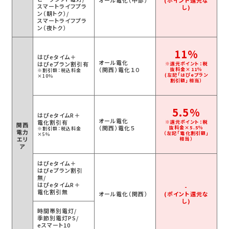
オール電化
（中部）
(ポイント還元な
スマートライフプラ
し)
ン（朝トク）/
スマートライフプラ
ン（夜トク）
11%
はぴeタイム＋
オール電化
はぴeプラン割引有
※還元ポイント：税
（関西）電化１０
抜料金×11％
※割引額：税込料金
(左記「はぴeプラン
×10％
割引額」相当）
5.5%
はぴeタイムR＋
オール電化
電化割引有
※還元ポイント：税
関西
（関西）電化５
抜料金×5.5％
※割引額：税込料金
電力
（左記「電化割引額」
×5％
エリ
相当）
ア
はぴeタイム＋
はぴeプラン割引
無/
はぴeタイムR＋
-
電化割引無
オール電化
（関西）
(ポイント還元な
し)
時間帯別電灯/
季節別電灯PS/
eスマート10