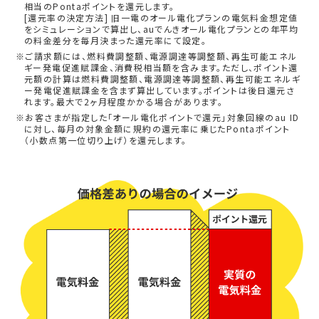
相当のPontaポイントを還元します。
[還元率の決定方法] 旧一電のオール電化プランの電気料金想定値
をシミュレーションで算出し、auでんきオール電化プランとの年平均
の料金差分を毎月決まった還元率にて設定。
※ご請求額には、燃料費調整額、電源調達等調整額、再生可能エネル
ギー発電促進賦課金、消費税相当額を含みます。ただし、ポイント還
元額の計算は燃料費調整額、電源調達等調整額、再生可能エネルギ
ー発電促進賦課金を含まず算出しています。ポイントは後日還元さ
れます。最大で2ヶ月程度かかる場合があります。
※お客さまが指定した「オール電化ポイントで還元」対象回線のau ID
に対し、毎月の対象金額に規約の還元率に乗じたPontaポイント
（小数点第一位切り上げ）を還元します。