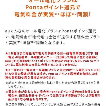
Pontaポイント還元で
電気料金が実質
ほぼ
同額！
★1
★2
auでんきのオール電化プランはPontaポイント還元
で、電気料金が地域電力会社が提供する現料金プラン
★1
★2
と実質
ほぼ
同額となります。
★1お客さまの居住地で電力を供給する旧一般電気事業者（以下「旧
一電」）の各種オール電化のメニューと比較した場合に生じる差額と
ほぼ(★2)同額のPontaポイントが付与されます。なお、Pontaポイ
ントは、電気料金の支払に充当することはできません。
★2一部の旧一電のオール電化プランと当社のオール電化プランにお
ける休日の設定が異なる場合、Pontaポイント還元額を加味した実
質の負担額も異なる場合があります。
※基本料金（または最低料金）および電力料金の合計額（税抜）が対象
となります。
※電気料金が変わらない場合等Pontaポイント還元の対象外となる
場合や、差額全額分をポイントで還元できず切替前プランより電気料
金が高くなる場合もあります。
※切替前契約されていたプランのご請求額とauでんきご請求額の差分