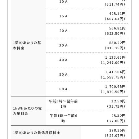
10 A
（311.74円）
425.11円
15 A
（467.63円）
566.81円
20 A
（623.50円）
1契約あたりの基
850.22円
30 A
本料金
（935.25円）
1,133.63円
40 A
（1,247.00円）
1,417.04円
50 A
（1,558.75円）
1,700.45円
60 A
（1,870.50円）
午前6時～翌午前
32.50円
1時
（35.75円）
1kWhあたりの電
力量料金
午前1時～午前6
25.32円
時
（27.86円）
298.25円
1契約あたりの最低月額料金
（328.07円）