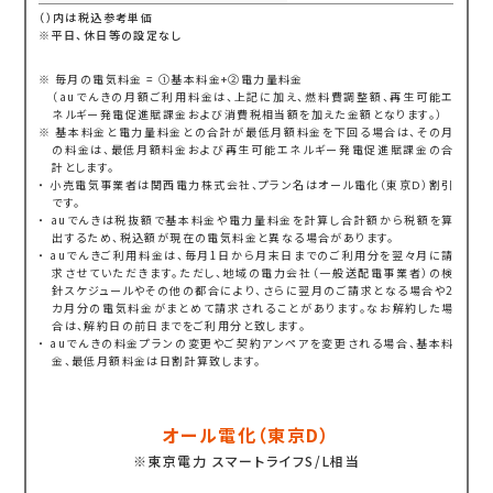
（）内は税込参考単価
※平日、休日等の設定なし
※ 毎月の電気料金 = ①基本料金+②電力量料金
（auでんきの月額ご利用料金は、上記に加え、燃料費調整額、再生可能エ
ネルギー発電促進賦課金および消費税相当額を加えた金額となります。）
※ 基本料金と電力量料金との合計が最低月額料金を下回る場合は、その月
の料金は、最低月額料金および再生可能エネルギー発電促進賦課金の合
計とします。
・ 小売電気事業者は関西電力株式会社、プラン名はオール電化（東京Ｄ）割引
です。
・ auでんきは税抜額で基本料金や電力量料金を計算し合計額から税額を算
出するため、税込額が現在の電気料金と異なる場合があります。
・ auでんきご利用料金は、毎月1日から月末日までのご利用分を翌々月に請
求させていただきます。ただし、地域の電力会社（一般送配電事業者）の検
針スケジュールやその他の都合により、さらに翌月のご請求となる場合や2
カ月分の電気料金がまとめて請求されることがあります。なお解約した場
合は、解約日の前日までをご利用分と致します。
・ auでんきの料金プランの変更やご契約アンペアを変更される場合、基本料
金、最低月額料金は日割計算致します。
オール電化（東京D）
※東京電力 スマートライフS/L相当