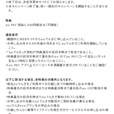
※終了日は、決定次第本サイトにてお知らせします。
※本キャンペーン終了後、同一・類似のキャンペーンを開始することがありま
す。
特典
au PAY 残高5,000円相当分（不課税）
適用条件
・期間中にWEBサイトからauでんきに申し込んでいること。
・お申し込み月から4か月後の月末までにauでんきのご利用を開始している
こと。
・「auでんき」の契約が特典還元の前月末時点で有効であること。
・特典還元の前月末時点で還元先のau IDでau PAY（コード支払い/ネット
支払い）特約に同意いただいていること
。
※
※au PAY アプリ上でバーコード決済画面が表示されていることをご確認く
ださい。
以下に該当する場合、本特典の対象外となります。
・現在auでんきをご利用中でお引越し先での継続申し込みの場合
・特典還元の前月末時点または特典還元時点で還元先のau IDが無効の場
合
・特典還元の前月末時点でauでんきが解約されている場合
・お申し込みの名義とauでんき切替前のご契約名義が異なる場合
・auでんきecoプランをお申込みの場合
・引越しれんらく帳等ライフライン手続き代行サービスからのお申し込みの場
合