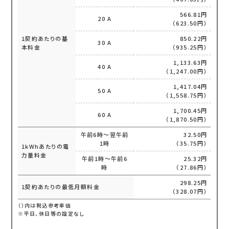
566.81円
20 A
（623.50円）
1契約あたりの基
850.22円
30 A
本料金
（935.25円）
1,133.63円
40 A
（1,247.00円）
1,417.04円
50 A
（1,558.75円）
1,700.45円
60 A
（1,870.50円）
午前6時～翌午前
32.50円
1時
（35.75円）
1kWhあたりの電
力量料金
午前1時～午前6
25.32円
時
（27.86円）
298.25円
1契約あたりの最低月額料金
（328.07円）
（）内は税込参考単価
※平日、休日等の設定なし