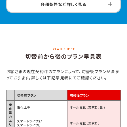
各種条件など詳しく見る
PLAN SHEET
切替前から後のプラン早見表
お客さまの現在契約中のプランによって、切替後プランが決ま
っております。詳しくは下記早見表にてご確認ください。
切替前プラン
切替後プラン
東
電化上手
オール電化
（東京Ｄ）割引
京
電
力
エ
スマートライフS/
オール電化
（東京Ｄ）
リ
スマートライフL