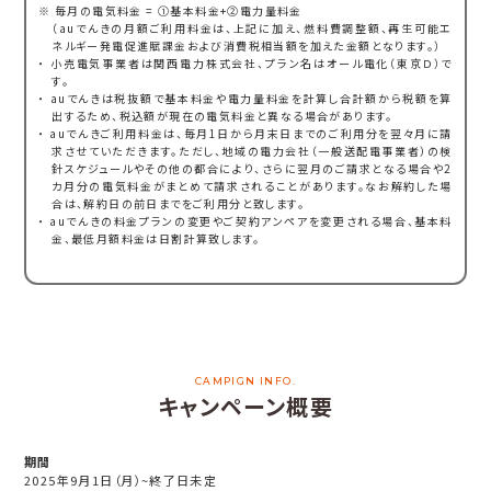
※ 毎月の電気料金 = ①基本料金+②電力量料金
（auでんきの月額ご利用料金は、上記に加え、燃料費調整額、再生可能エ
ネルギー発電促進賦課金および消費税相当額を加えた金額となります。）
・ 小売電気事業者は関西電力株式会社、プラン名はオール電化（東京Ｄ）で
す。
・ auでんきは税抜額で基本料金や電力量料金を計算し合計額から税額を算
出するため、税込額が現在の電気料金と異なる場合があります。
・ auでんきご利用料金は、毎月1日から月末日までのご利用分を翌々月に請
求させていただきます。ただし、地域の電力会社（一般送配電事業者）の検
針スケジュールやその他の都合により、さらに翌月のご請求となる場合や2
カ月分の電気料金がまとめて請求されることがあります。なお解約した場
合は、解約日の前日までをご利用分と致します。
・ auでんきの料金プランの変更やご契約アンペアを変更される場合、基本料
金、最低月額料金は日割計算致します。
CAMPIGN INFO.
キャンペーン概要
期間
2025年9月1日（月）~終了日未定