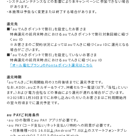
・システムメンテナンスなどの影響により本キャンペーンに参加できない場合
があります。
・本施策は予告なく変更または終了する場合があります。
還元先
■「auでんきポイントで割引」を設定したお客さま
特典還元の前月末時点におけるauでんきポイントで割引対象回線に紐づ
くau ID
※お客さまのご契約状況によってはauでんきに紐づくau IDに還元となる
場合がございます。
■「auでんきポイントで割引」を設定していないお客さま
特典還元の前月末時点におけるauでんきに紐づくau ID
「オール電化プラン」のPontaポイント還元はこちら
還元時期
「auでんき」ご利用開始月の3カ月後頃までに還元予定です。
なお、KDDI、auエネルギー&ライフ、沖縄セルラー電話（以下、「当社」といい
ます。）および電力会社などの事由により還元が遅れる場合がございます。
※2025年11月30日までにお申し込みいただいたお客さまはご利用開始月
の翌々月頃までに還元予定です。
au PAYご利用条件
・au IDの取得とau PAY アプリが必要です。
・au PAY（コード支払い/ネット支払い）特約への同意が必要です。
<対象機種>iOS 16.0以上/Android™7.0以上のスマートフォン・タブレ
ット、watchOS 7.0以上のApple Watch