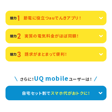
節電に役立つ
auでんきアプリ！
実質の電気料金が
ほぼ同額！
請求が
まとまって便利！
UQ mobile
さらに！
ユーザーは！
自宅セット割で
スマホ代がおトクに！