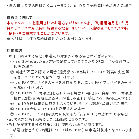
・法人向けのでんき料金メニューまたはau IDのご契約者区分が法人の場合
違約金に関して
本キャンペーンを適用されたお客さまが「auでんき」ご利用開始月を1か月
目として、12か月以内に解約する場合、キャンペーン違約金として2,200円
（税込）をご請求することがございます。
※お引越しに伴う解約は違約金の対象外となります。
注意事項
・以下に該当する場合、本還元の対象外となる場合がございます。
① au Style/auショップ等で配布しているチラシのQRコードからお申し
込みの場合
② 当社が不正と認めた場合（還元済みの特典や、au PAY 残高の失効等
をさせていただく場合がございます。）
③ au PAY プリペイドカードをお持ちの場合にau PAY プリペイドカード
を解約された場合
④ au PAYの「一時停止」をされている場合（お客さまご自身での一時停止
操作、盗難・紛失等による利用停止、不正利用等による一時停止を含む）
⑤ au IDが削除または無効となっている、もしくは譲渡・承継された場合
⑥ au ID統合によりau IDを変更された場合
⑦ au PAYサービス利用規約に反する行為、またはその恐れがある場合
・auでんき契約1契約につき、1回限りとなります。
・当社が実施する他の施策と併用できない場合があります。
・一部電力会社からの切替についてはWEBからの申込対象外となっておりま
す。