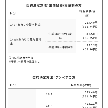
契約決定方法：主開閉器/実量制の方
料金単価(税
区分
抜)
283.40円
1kVAあたりの基本料金
（311.74円）
午前6時～翌午前1
32.50円
時
（35.75円）
1kWhあたりの電力量料
金
25.32円
午前1時～午前6時
（27.86円）
（）内は税込参考単価
※平日、休日等の設定なし
契約決定方法：アンペアの方
区分
料金単価(税抜)
283.40円
10 A
（311.74円）
425.11円
15 A
（467.63円）