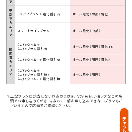
ア
中
Eライフプラン＋
電化割引有
オール電化
（中部）電化５
部
電
力
エ
リ
スマートライフ
プラン
オール電化
（中部）
ア
はぴeタイム＋
オール電化
（関西）電化１０
はぴeプラン割引有
関
西
電
はぴeタイムR＋
電化割引有
オール電化
（関西）電化５
力
エ
リ
はぴeタイム＋
ア
はぴeプラン割引無/
オール電化
（関西）
はぴeタイムR＋
電化割引無
※上記プランに該当しないお客さまはau Style/auショップなどの店
頭でお申し込みください。なお、一部お申し込みできないプランもご
ざいますので店頭でご確認ください。