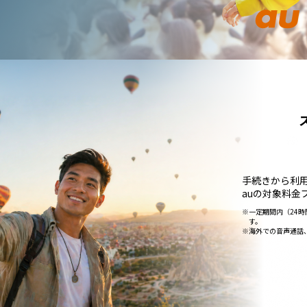
手続きから利
auの対象料金
※
一定期間内（24
す。
※
海外での音声通話