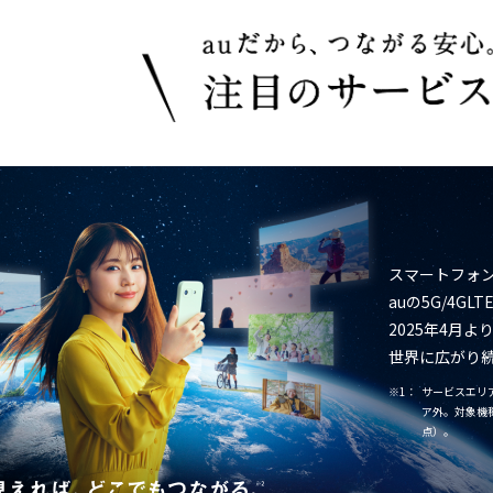
スマートフォン
auの5G/4
2025年4月
世界に広がり
※1：
サービスエリア
ア外。対象機
点）。