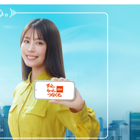
通じ
内主
「信
）
SA