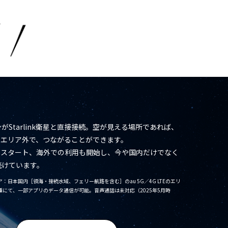
がStarlink衛星と直接接続。空が見える場所であれば、
GLTEエリア外で、つながることができます。
よりスタート、海外での利用も開始し、今や国内だけでなく
続けています。
：日本国内［領海・接続水域、フェリー航路を含む］のau 5G／4G LTEのエリ
種にて、一部アプリのデータ通信が可能。音声通話は未対応（2025年5月時