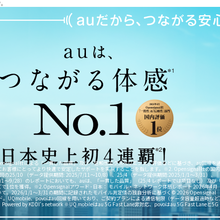
ぞ。
pensignal社による「一貫した品質」 及び「信頼性エクスペリエンス」評価などに基づき、au回線を
客様にとってより快適で安定したサポートを実現することを指します。※2. Opensignal社の国
5/10 （データ提供期間: 2025/7/11～10/8） 、25/4（データ提供期間:2025/1/1～3/31）、
4/7/1～9/28）のレポートにおいても、auは、「一貫した品質」 （25/4 レポートでは項目なし） 及び
位を獲得。※2.Opensignalアワード - 日本： モバイル・ネットワーク体感レポート 2026年4月
2026/1/1～3/31の期間に記録されたモバイル測定値の独自分析に基づく© 2026 Opensignal
ブランド。UQmobile、povoはau回線を用いており、ご契約プランによる通信制限（データ容量超過時など
 by KDDI's network ※UQ mobileはau 5G Fast Lane非対応、povoはau 5G Fast Laneと5G 