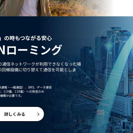
」の時もつながる安心
N
ローミング
uの通信ネットワークが利用できなくなった場
の回線設備に切り替えて通信を可能としま
通報・一般通話）、SMS、データ通信
、119番、118番）への発信のみ
応機種が必要です。
詳しくみる