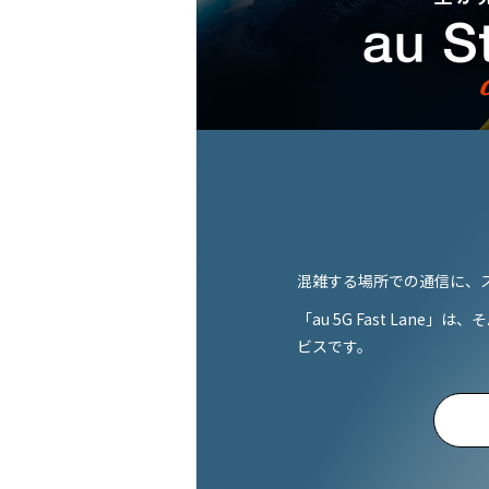
混雑する​場所での​通信に、
「au 5G Fast Lan
ビスです。