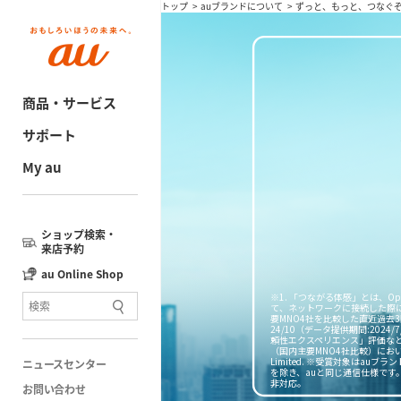
トップ
auブランドについて
ずっと、もっと、つなぐ
商品・サービス
サポート
My au
ショップ検索・
来店予約
au Online Shop
※1. 「つながる体感」とは、O
て、ネットワークに接続した際にお
要MNO4社を比較した直近過去3回の2
24/10（データ提供期間:202
頼性エクスペリエンス」評価などで1
（国内主要MNO4社比較）において。
Limited. ※受賞対象はau
ニュースセンター
を除き、auと同じ通信仕様です。Powered
非対応。
お問い合わせ