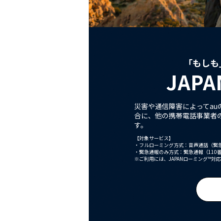
「もしも
JAPA
災害や通信障害によってa
合に、他の携帯電話事業者
す。
【対象サービス】
・
フルローミング方式：音声通話（緊急
・
緊急通報のみ方式：緊急通報（110番
※
ご利用には、JAPANローミング™対