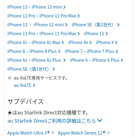
iPhone 13・iPhone 13 mini
iPhone 12 Pro・iPhone 12 Pro Max
iPhone 12 ・ iPhone 12 mini
iPhone SE（第2世代）
iPhone 11 Pro・iPhone 11 Pro Max
iPhone 11
iPhone X
・iPhone X
Max
iPhone X
iPhone X
S
S
R
iPhone 8・iPhone 8 Plus
iPhone 7・iPhone 7 Plus
iPhone 6s・iPhone 6s Plus
iPhone 6・iPhone 6 Plus
iPhone SE（第1世代）
au VoLTE専用サービスです。
au VoLTE
サブデバイス
★はau Starlink Direct対応機種です。
au Starlink Directご利用の詳細はこちら
★
★
Apple Watch Ultra 3
Apple Watch Series 11