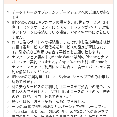
データチャージオプション／データシェアへのご加入が必要
です。
iPhoneのVoLTE設定がオフの場合や、au世界サービス（国
際ローミングサービス）にてスマートフォンがVoLTE非対応
ネットワークに接続している場合、Apple Watchには着信し
ません。
お申し込みサイトへの接続後、またはお申し込み手続き後は
お留守番サービス／着信転送サービスの設定が解除されま
す。引き続きご利用の場合は再設定をお願い致します。
ナンバーシェア契約中のApple Watchは別のiPhoneとナン
バーシェア契約できません。Apple Watchを別のiPhoneと
ナンバーシェアでご利用になる場合は一度ナンバーシェア契
約を解除してください。
iPhoneのご契約当日は、au Style/auショップでのみお申し
込みできます。
料金安心サービスのご利用停止コースをご契約中の場合、お
申し込みできません。（ご利用停止コースの廃止のお手続き
の翌月以降、お申し込みできます。）
通停中はお手続き（契約／解約）できません。
一つのau IDで契約可能なナンバーシェア契約は一つです。
「au Starlink Direct」対応のiPhoneが衛星からの電波を受
信中の場合、Apple Watchで着信できない場合があります。